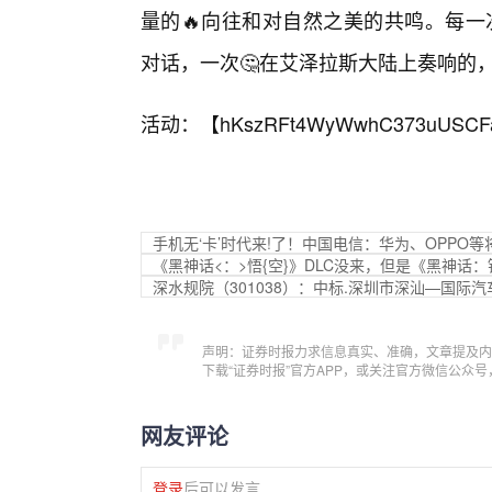
量的🔥向往和对自然之美的共鸣。每一
对话，一次🤔在艾泽拉斯大陆上奏响的
活动：【
hKszRFt4WyWwhC373uUSCF
手机无‘卡’时代来!了！中国电信：华为、OPPO等
《黑神话<：>悟{空}》DLC没来，但是《黑神话
深水规院（301038）：中标.深圳市深汕—国际
声明：证券时报力求信息真实、准确，文章提及内
下载“证券时报”官方APP，或关注官方微信公众
网友评论
登录
后可以发言