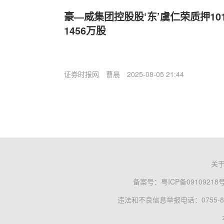
豪—威集团控股股‘东’虞仁荣质押10
1456万股
证券时报网
曹晨
2025-08-05 21:44
关
备案号：
粤ICP备09109218
违法和不良信息举报电话：0755-83