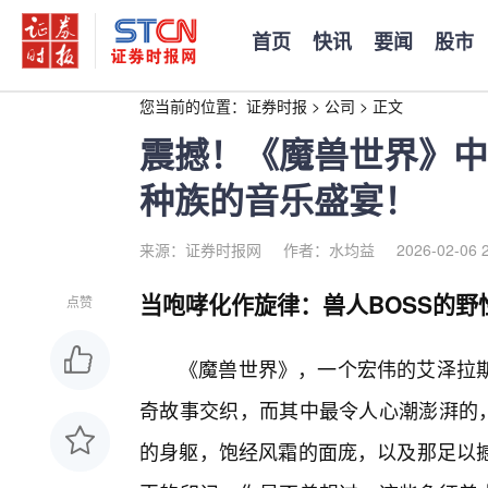
首页
快讯
要闻
股市
您当前的位置：
证券时报
>
公司
>
正文
震撼！《魔兽世界》中
种族的音乐盛宴！
来源：证券时报网
作者：水均益
2026-02-06 
当咆哮化作旋律：兽人BOSS的野
点赞
《魔兽世界》，一个宏伟的艾泽拉
奇故事交织，而其中最令人心潮澎湃的，
的身躯，饱经风霜的面庞，以及那足以