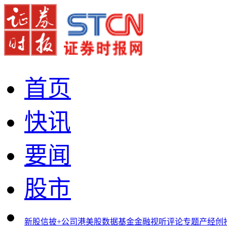
首页
快讯
要闻
股市
新股
信披+
公司
港美股
数据
基金
金融
视听
评论
专题
产经
创