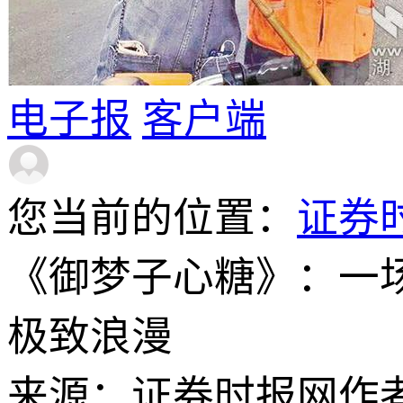
电子报
客户端
您当前的位置：
证券
《御梦子心糖》：一
极致浪漫
来源：证券时报网
作