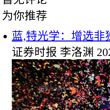
为你推荐
蓝,特光学：增选非
证券时报
李洛渊
20