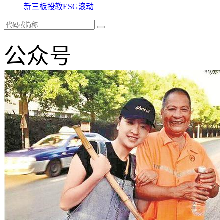
新三板
投教
ESG
滚动
公众号