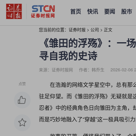
首页
快讯
要闻
股市
您当前的位置：
证券时报
>
公司
>
正文
《雏田的浮殇》：一场
寻自我的史诗
来源：证券时报网
作者：韩乔生
2026-02-06 
在浩瀚的网络文学星空中，总有那
点赞
驻足仰望。而《雏田的浮殇》无疑就是
忍者》中的经典角色日向雏田为主角，却
而是巧妙地融入了“穿越”这一极具吸引