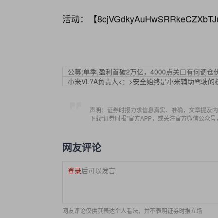
活动：【
8cjVGdkyAuHwSRRkeCZXbTJ
公募;单季,盈利首破2万亿，4000点关口有何调仓
小米VL?A负责人<：>安全始终是小米辅助驾驶的
声明：证券时报力求信息真实、准确，文章提及内
下载“证券时报”官方APP，或关注官方微信公众
网友评论
登录
后可以发言
网友评论仅供其表达个人看法，并不表明证券时报立场